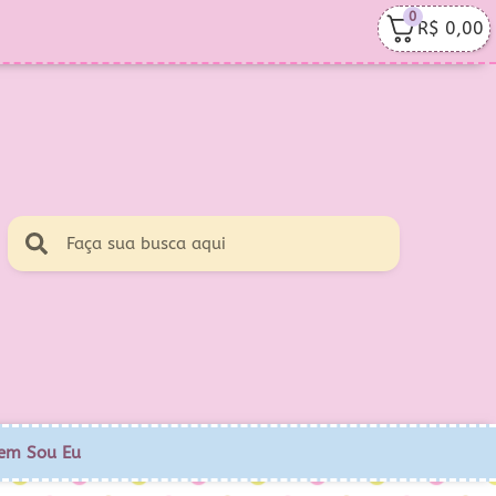
0
R$
0,00
em Sou Eu