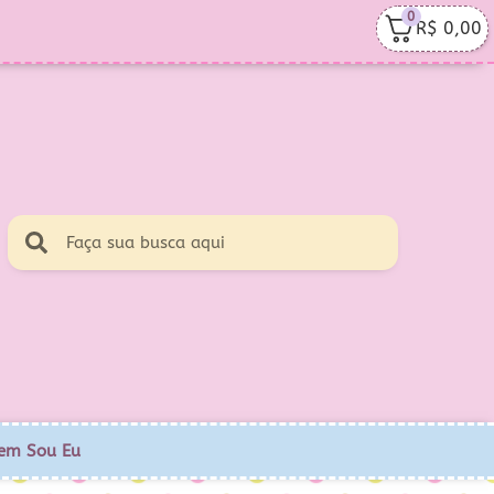
0
R$
0,00
em Sou Eu