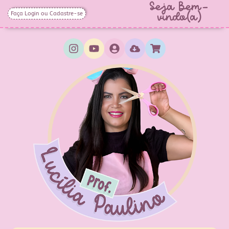
Seja Bem-
Faça Login ou Cadastre-se
vindo(a)