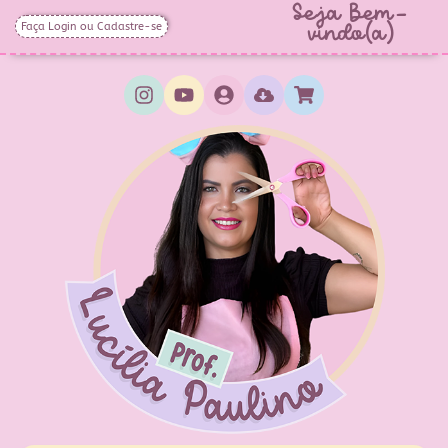
Seja Bem-
Faça Login ou Cadastre-se
vindo(a)