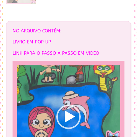
NO ARQUIVO CONTÉM:
LIVRO EM POP UP
LINK PARA O PASSO A PASSO EM VÍDEO
Tocador
de
vídeo