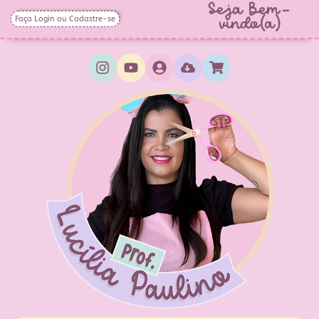
Seja Bem-
Faça Login ou Cadastre-se
vindo(a)