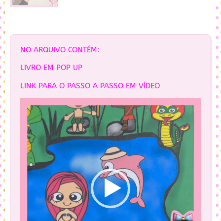
NO ARQUIVO CONTÉM:
LIVRO EM POP UP
LINK PARA O PASSO A PASSO EM VÍDEO
Tocador
de
vídeo