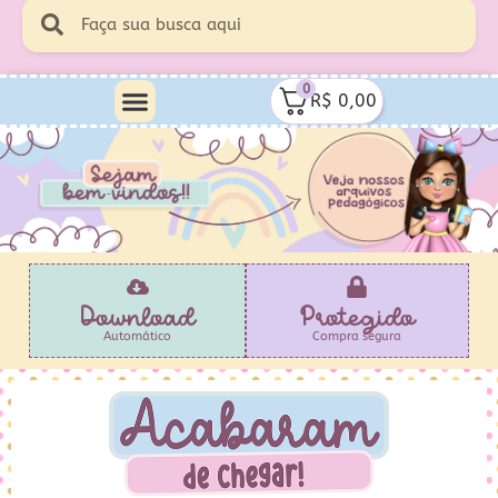
0
R$
0,00
Download
Protegido
Automático
Compra segura