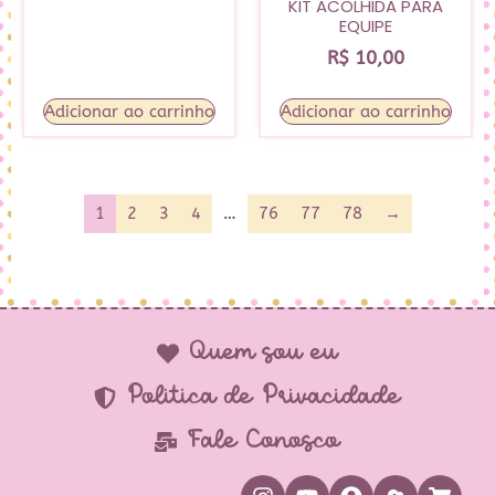
KIT ACOLHIDA PARA
EQUIPE
R$
10,00
Adicionar ao carrinho
Adicionar ao carrinho
1
2
3
4
…
76
77
78
→
Quem sou eu
Política de Privacidade
Fale Conosco