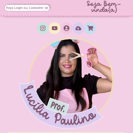
Seja Bem-
Faça Login ou Cadastre-se
vindo(a)