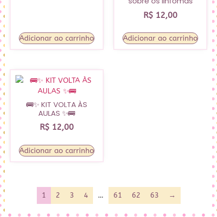
sobre os linfomas
R$
12,00
Adicionar ao carrinho
Adicionar ao carrinho
🚌✨ KIT VOLTA ÀS
AULAS ✨🚌
R$
12,00
Adicionar ao carrinho
1
2
3
4
…
61
62
63
→