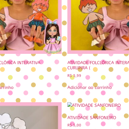
CLÓRICA INTERATIVA
ATIVIDADE FOLCLÓRICA INTER
CURUPIRA (
R$
5,99
arrinho
Adicionar ao carrinho
ATIVIDADE SANFONEIRO
R$
5,00