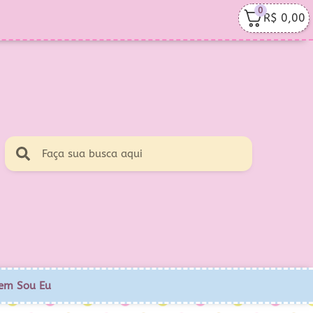
0
R$
0,00
em Sou Eu