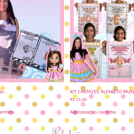
ão .
KIT CARTAZES ALFABETO MUS
R$
15,00
arrinho
Adicionar ao carrinho
1
2
3
→