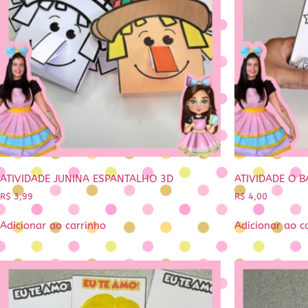
ATIVIDADE JUNINA ESPANTALHO 3D
ATIVIDADE O 
R$
3,99
R$
4,00
Adicionar ao carrinho
Adicionar ao c