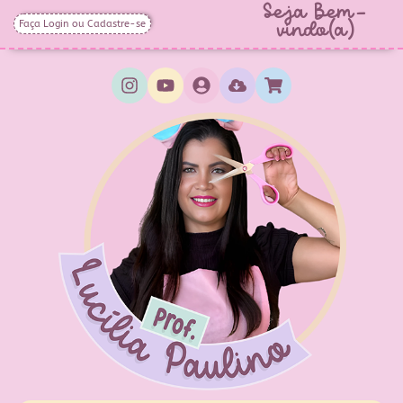
Seja Bem-
Faça Login ou Cadastre-se
vindo(a)