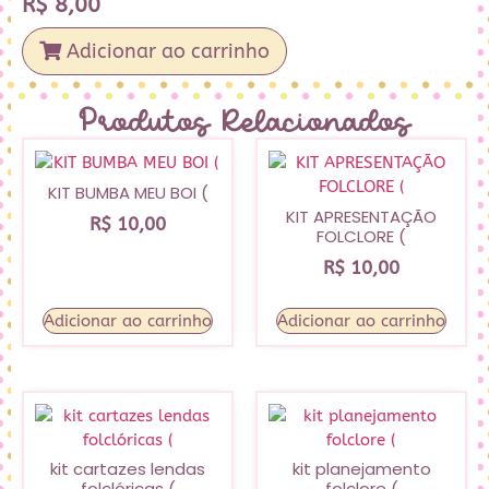
R$
8,00
Adicionar ao carrinho
Produtos Relacionados
KIT BUMBA MEU BOI (
KIT APRESENTAÇÃO
R$
10,00
FOLCLORE (
R$
10,00
Adicionar ao carrinho
Adicionar ao carrinho
kit cartazes lendas
kit planejamento
folclóricas (
folclore (