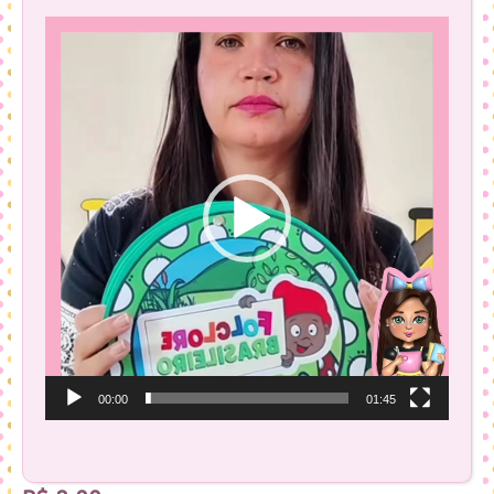
Tocador
de
vídeo
00:00
01:45