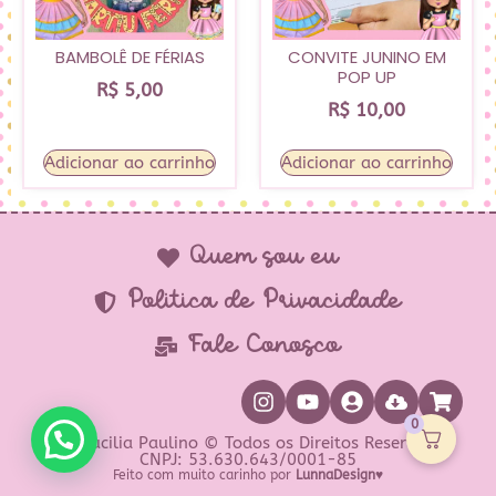
BAMBOLÊ DE FÉRIAS
CONVITE JUNINO EM
POP UP
R$
5,00
R$
10,00
Adicionar ao carrinho
Adicionar ao carrinho
Quem sou eu
Política de Privacidade
Fale Conosco
0
Prof Lucilia Paulino © Todos os Direitos Reservados
CNPJ: 53.630.643/0001-85
Feito com muito carinho por
LunnaDesign♥