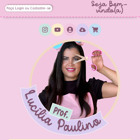
Seja Bem-
Faça Login ou Cadastre-se
vindo(a)