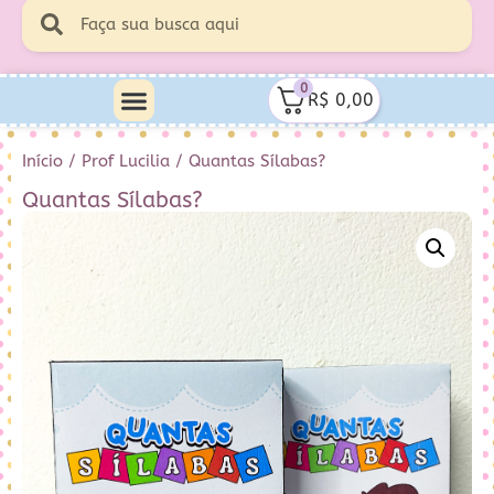
0
R$
0,00
Minha Conta
Quem Sou Eu
Início
/
Prof Lucilia
/ Quantas Sílabas?
Quantas Sílabas?