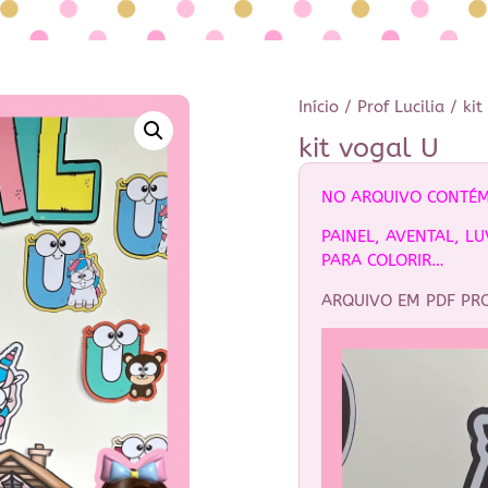
Início
/
Prof Lucilia
/ kit
kit vogal U
NO ARQUIVO CONTÉM
PAINEL, AVENTAL, LU
PARA COLORIR…
ARQUIVO EM PDF PR
Tocador
de
vídeo