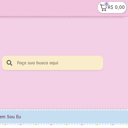
0
R$
0,00
em Sou Eu