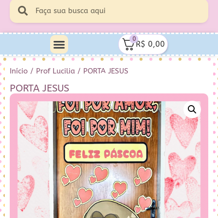
0
R$
0,00
Minha Conta
Quem Sou Eu
Início
/
Prof Lucilia
/ PORTA JESUS
PORTA JESUS