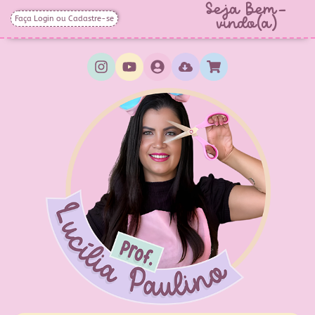
Seja Bem-
Faça Login ou Cadastre-se
vindo(a)