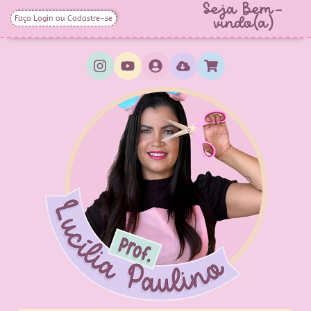
Seja Bem-
Faça Login ou Cadastre-se
vindo(a)