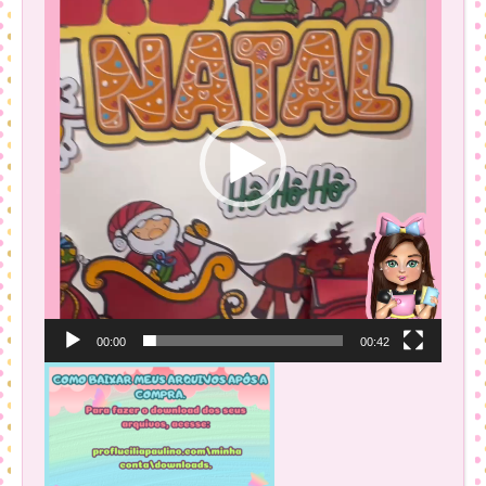
de
vídeo
00:00
00:42