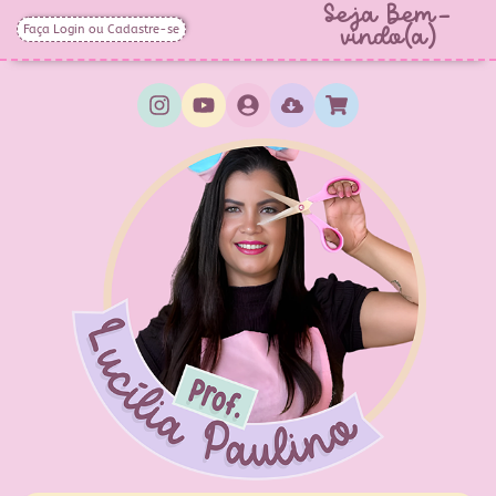
Seja Bem-
Faça Login ou Cadastre-se
vindo(a)