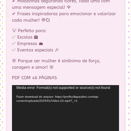
✔ Mãozinhas segurando flores, cada uma com
uma mensagem especial! 🌹
✔ Frases inspiradoras para emocionar e valorizar
cada mulher! 💬💞
💡 Perfeito para:
✅ Escolas 🏫
✅ Empresas 💼
✅ Eventos especiais 🎉
🌸 Porque ser mulher é sinônimo de força,
coragem e amor! 🌸
PDF COM 46 PÁGINAS
Tocador
Media error: Format(s) not supported or source(s) not found
de
Fazer download do arquivo: https://profluciliapaulino.com/wp-
vídeo
content/uploads/2025/01/Video-24.mp4?_=1