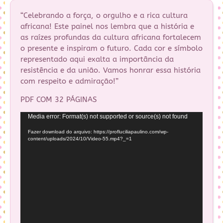
“Celebrando a força, o orgulho e a rica cultura
africana! Este painel nos lembra que a história e
as raízes profundas da cultura africana fortalecem
o presente e inspiram o futuro. Cada cor e símbolo
representado aqui exalta a importância da
resistência e da união. Vamos honrar essa história
com respeito e admiração!”
PDF COM 32 PÁGINAS
Tocador
Media error: Format(s) not supported or source(s) not found
de
Fazer download do arquivo: https://profluciliapaulino.com/wp-
vídeo
content/uploads/2024/10/Video-55.mp4?_=1