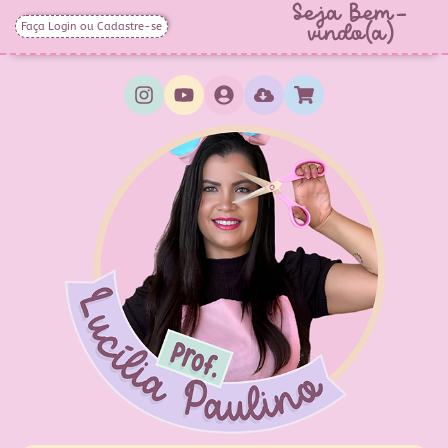
Seja Bem-
Faça Login ou Cadastre-se
vindo(a)