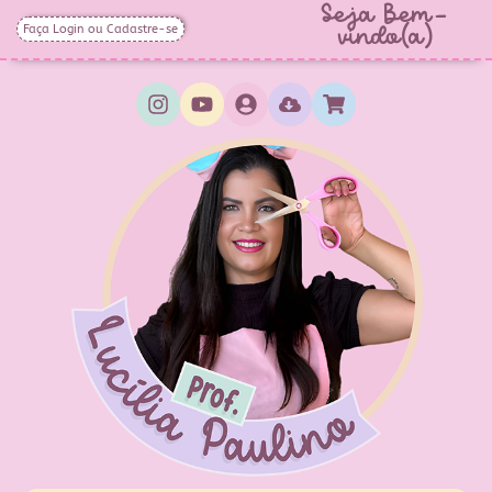
Seja Bem-
Faça Login ou Cadastre-se
vindo(a)