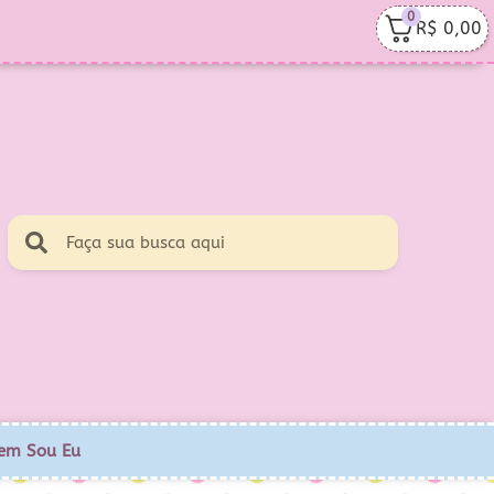
0
R$
0,00
em Sou Eu