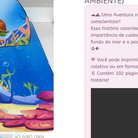
AMBIENTE)
🐢🌊 Uma Aventura n
conscientizar!
Essa história colorid
importância de cuida
fundo do mar e o pod
♻️🐠
💙 Você pode imprimi
coletiva ou em format
📄 Contém 102 página
história!