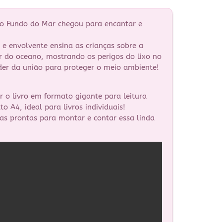
o Fundo do Mar chegou para encantar e
a e envolvente ensina as crianças sobre a
r do oceano, mostrando os perigos do lixo no
er da união para proteger o meio ambiente!
r o livro em formato gigante para leitura
o A4, ideal para livros individuais!
s prontas para montar e contar essa linda