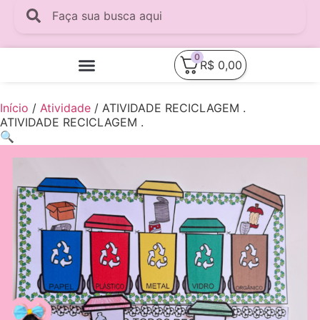
0
R$
0,00
Minha Conta
Quem Sou Eu
Início
/
Atividade
/ ATIVIDADE RECICLAGEM .
ATIVIDADE RECICLAGEM .
🔍