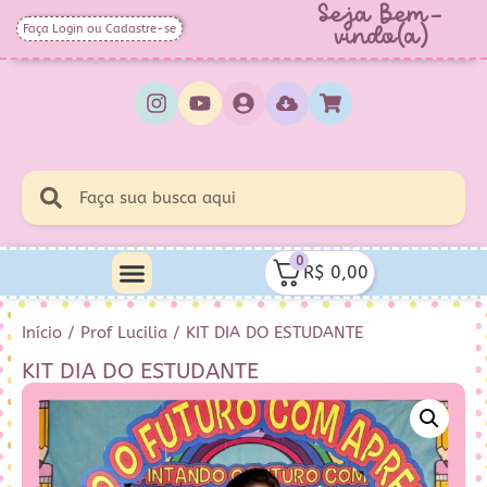
Seja Bem-
Faça Login ou Cadastre-se
vindo(a)
0
R$
0,00
Minha Conta
Quem Sou Eu
Início
/
Prof Lucilia
/ KIT DIA DO ESTUDANTE
KIT DIA DO ESTUDANTE