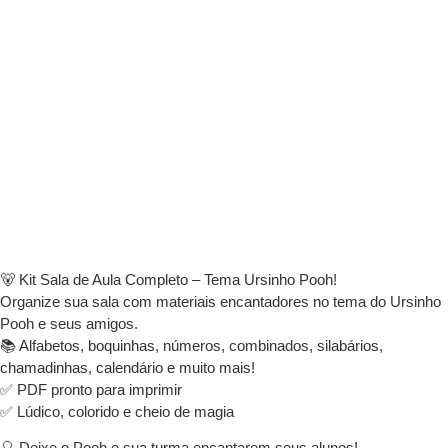
🐻 Kit Sala de Aula Completo – Tema Ursinho Pooh!
Organize sua sala com materiais encantadores no tema do Ursinho
Pooh e seus amigos.
📚 Alfabetos, boquinhas, números, combinados, silabários,
chamadinhas, calendário e muito mais!
✅ PDF pronto para imprimir
✅ Lúdico, colorido e cheio de magia
🎈 Deixe o Pooh e sua turma encantarem seus alunos!