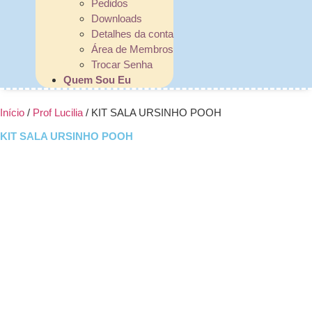
Pedidos
Downloads
Detalhes da conta
Área de Membros
Trocar Senha
Quem Sou Eu
Início
/
Prof Lucilia
/ KIT SALA URSINHO POOH
KIT SALA URSINHO POOH