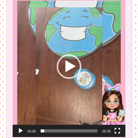
de
vídeo
00:00
00:39