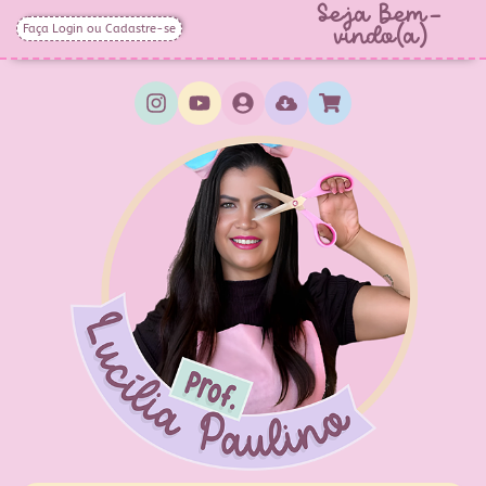
Seja Bem-
Faça Login ou Cadastre-se
vindo(a)