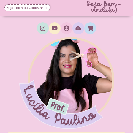
Seja Bem-
Faça Login ou Cadastre-se
vindo(a)