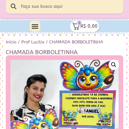
0
R$
0,00
Minha Conta
Quem Sou Eu
Início
/
Prof Lucilia
/ CHAMADA BORBOLETINHA
CHAMADA BORBOLETINHA