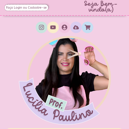
Seja Bem-
Faça Login ou Cadastre-se
vindo(a)