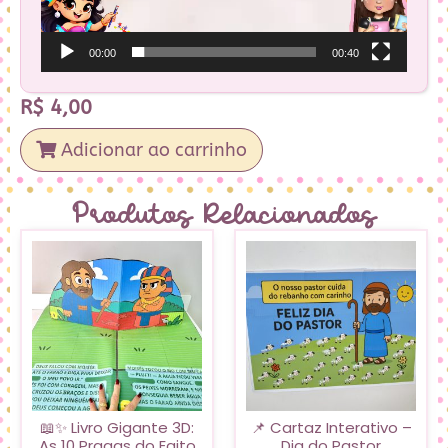
00:00
00:40
R$
4,00
Adicionar ao carrinho
Produtos Relacionados
📖✨ Livro Gigante 3D:
📌 Cartaz Interativo –
As 10 Pragas do Egito
Dia do Pastor