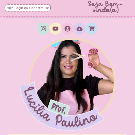
Seja Bem-
Faça Login ou Cadastre-se
vindo(a)