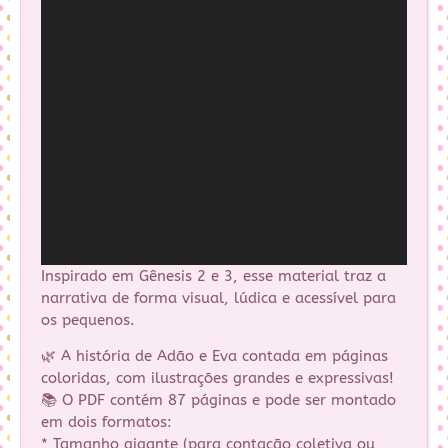
Inspirado em Gênesis 2 e 3, esse material traz a
narrativa de forma visual, lúdica e acessível para
os pequenos.
🌿 A história de Adão e Eva contada em páginas
coloridas, com ilustrações grandes e expressivas!
📚 O PDF contém 87 páginas e pode ser montado
em dois formatos:
* Tamanho gigante (para contação coletiva ou