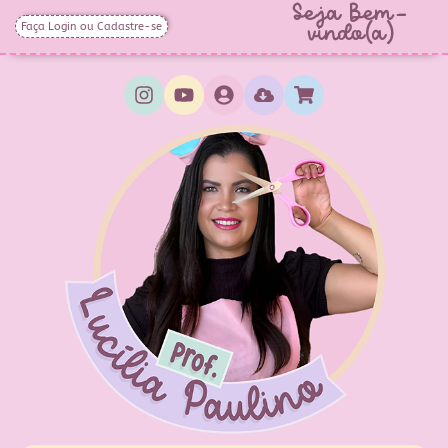
Seja Bem-
Faça Login ou Cadastre-se
vindo(a)