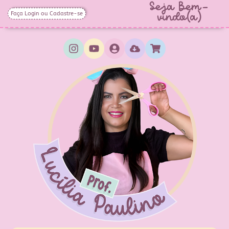
Seja Bem-
Faça Login ou Cadastre-se
vindo(a)