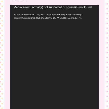
Tocador
Media error: Format(s) not supported or source(s) not found
de
Fazer download do arquivo: https://profluciliapaulino.com/wp-
vídeo
content/uploads/2025/06/EDICAO-DE-VIDEOS-12.mp4?_=1