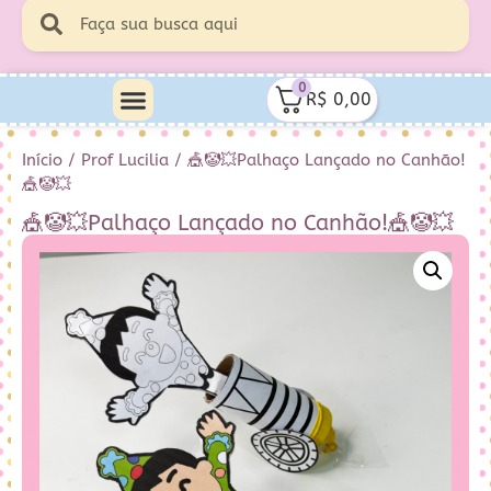
0
R$
0,00
Minha Conta
Quem Sou Eu
Início
/
Prof Lucilia
/ 🎪🤡💥Palhaço Lançado no Canhão!
🎪🤡💥
🎪🤡💥Palhaço Lançado no Canhão!🎪🤡💥