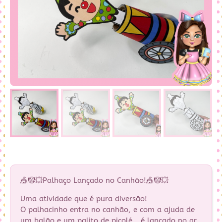
🎪🤡💥Palhaço Lançado no Canhão!🎪🤡💥
Uma atividade que é pura diversão!
O palhacinho entra no canhão, e com a ajuda de
um balão e um palito de picolé… é lançado no ar