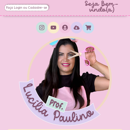
Seja Bem-
Faça Login ou Cadastre-se
vindo(a)