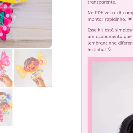
transparente.
No PDF vai o kit com
montar rapidinho. 🌟
Esse kit está simples
um acabamento que d
lembrancinha diferen
festinha! 🎈
Tocador
de
vídeo