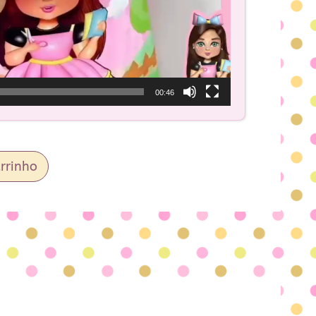
00:46
rrinho