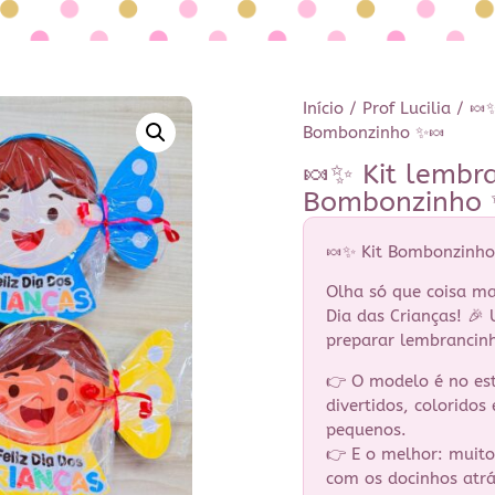
Início
/
Prof Lucilia
/ 🍬✨
Bombonzinho ✨🍬
🍬✨ Kit lembra
Bombonzinho 
🍬✨ Kit Bombonzinho
Olha só que coisa m
Dia das Crianças! 🎉 U
preparar lembrancinh
👉 O modelo é no es
divertidos, coloridos
pequenos.
👉 E o melhor: muito
com os docinhos atrás