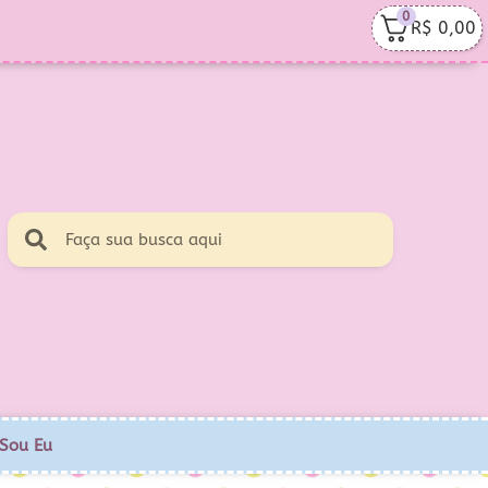
0
R$
0,00
Sou Eu