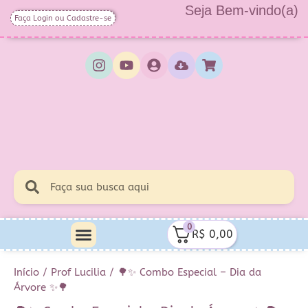
Seja Bem-vindo(a)
Faça Login ou Cadastre-se
0
R$
0,00
Minha Conta
Quem Sou Eu
Início
/
Prof Lucilia
/ 🌳✨ Combo Especial – Dia da
Árvore ✨🌳