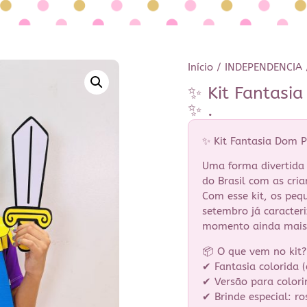
Início
/
INDEPENDENCIA
✨ Kit Fantasi
✨ .
✨ Kit Fantasia Dom 
Uma forma divertida 
do Brasil com as cria
Com esse kit, os pe
setembro já caracte
momento ainda mais 
📦 O que vem no kit?
✔ Fantasia colorida 
✔ Versão para colori
✔ Brinde especial: r