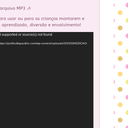
 arquivo MP3 🎶
ara usar ou para as crianças montarem e
 aprendizado, diversão e envolvimento!
t supported or source(s) not found
ttps://profluciliapaulino.com/wp-content/uploads/2025/08/EDICAO-