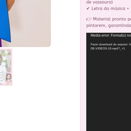
de vassoura)
✔ Letra da música +
👉 Material pronto p
pintarem, garantindo
Tocador
Media error: Format(s) no
de
Fazer download do arquivo: h
vídeo
DE-VIDEOS-19.mp4?_=1