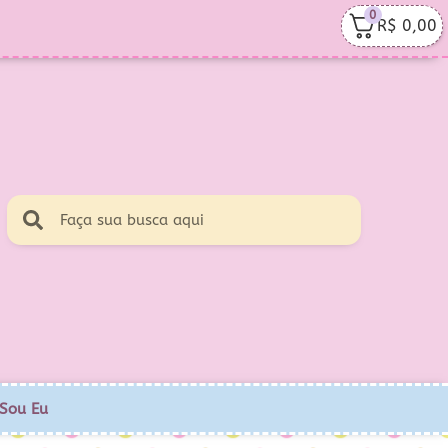
0
R$
0,00
Sou Eu