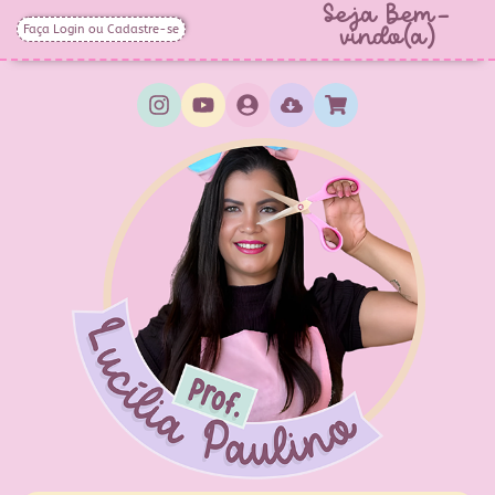
Seja Bem-
Faça Login ou Cadastre-se
vindo(a)