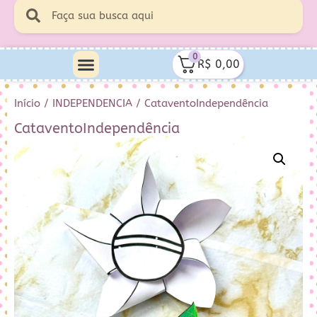
0
R$
0,00
Início
/
INDEPENDENCIA
/ CataventoIndependência
CataventoIndependência