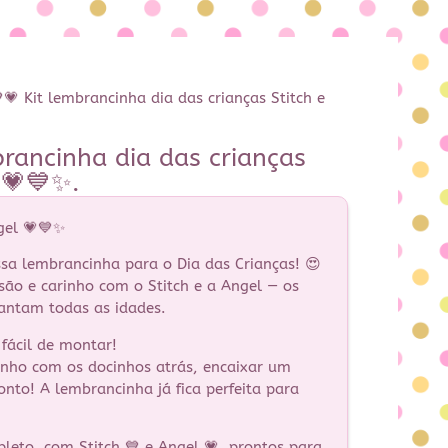
💗 Kit lembrancinha dia das crianças Stitch e
rancinha dia das crianças
 💗💙✨.
gel 💗💙✨
ssa lembrancinha para o Dia das Crianças! 😍
rsão e carinho com o Stitch e a Angel — os
antam todas as idades.
 fácil de montar!
inho com os docinhos atrás, encaixar um
onto! A lembrancinha já fica perfeita para
pleto, com Stitch 💙 e Angel 💗, prontos para