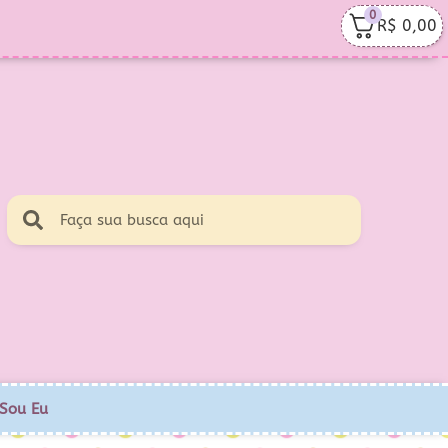
0
R$
0,00
Sou Eu