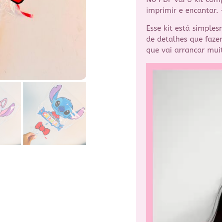
imprimir e encantar. 
Esse kit está simples
de detalhes que faze
que vai arrancar muit
Tocador
de
vídeo