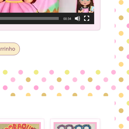
00:34
rrinho