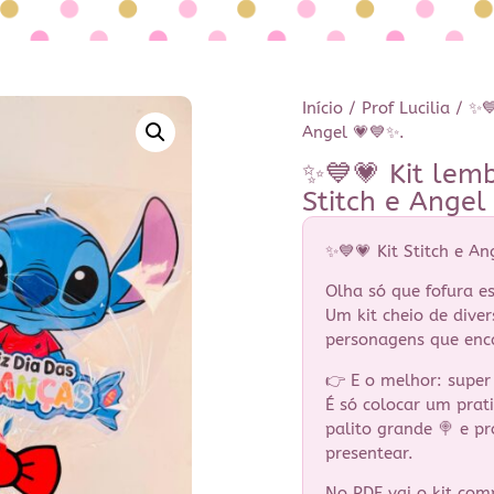
Início
/
Prof Lucilia
/ ✨💙
Angel 💗💙✨.
✨💙💗 Kit lemb
Stitch e Angel
✨💙💗 Kit Stitch e An
Olha só que fofura e
Um kit cheio de dive
personagens que enc
👉 E o melhor: super
É só colocar um prat
palito grande 🍭 e pr
presentear.
No PDF vai o kit com