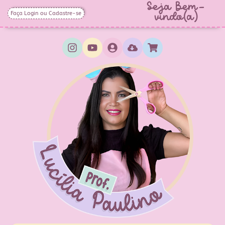
Seja Bem-
Faça Login ou Cadastre-se
vindo(a)