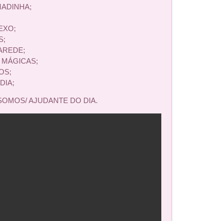
MADINHA;
EXO;
S;
AREDE;
 MÁGICAS;
OS;
DIA;
OMOS/ AJUDANTE DO DIA.