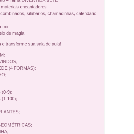
pleto – Tema DIVERTIDAMETE
 materiais encantadores
 combinados, silabários, chamadinhas, calendário
rimir
heio de magia
 e transforme sua sala de aula!
M:
VINDOS;
EDE (4 FORMAS);
HO;
(0-9);
(1-100);
RIANTES;
GEOMÉTRICAS;
NHA;