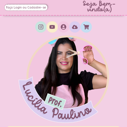
Seja Bem-
Faça Login ou Cadastre-se
vindo(a)