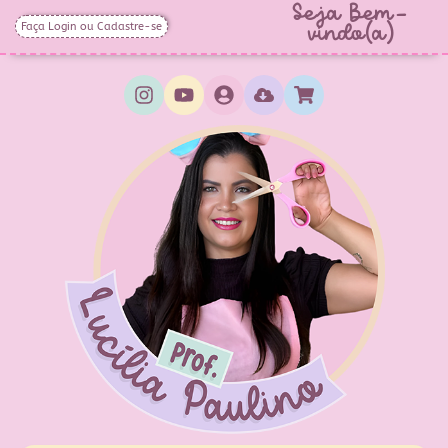
Seja Bem-
Faça Login ou Cadastre-se
vindo(a)