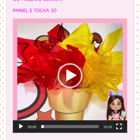
PAINEL E TOCHA 3D
Tocador
de
vídeo
00:00
01:02