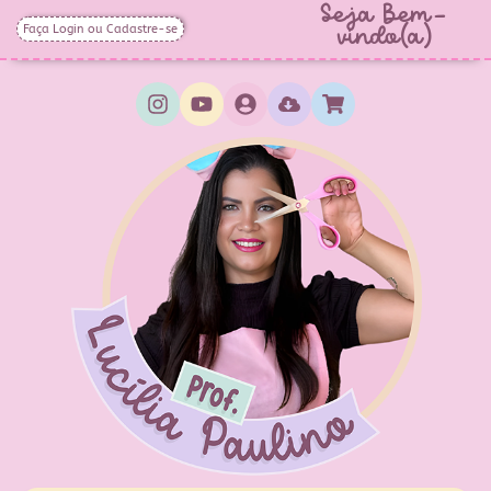
Seja Bem-
Faça Login ou Cadastre-se
vindo(a)