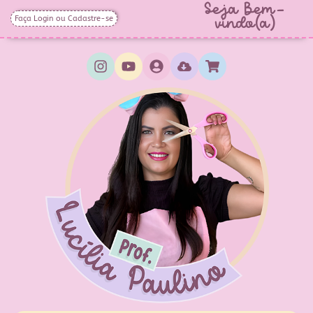
Seja Bem-
Faça Login ou Cadastre-se
vindo(a)