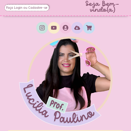
Seja Bem-
Faça Login ou Cadastre-se
vindo(a)