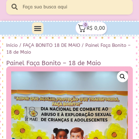
0
R$
0,00
Minha Conta
Quem Sou Eu
Início
/
FAÇA BONITO 18 DE MAIO
/ Painel Faça Bonito –
18 de Maio
Painel Faça Bonito – 18 de Maio