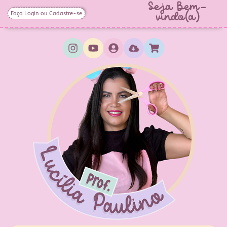
Seja Bem-
Faça Login ou Cadastre-se
vindo(a)