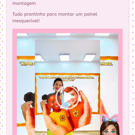
montagem
Tudo prontinho para montar um painel
inesquecível!
Tocador
de
vídeo