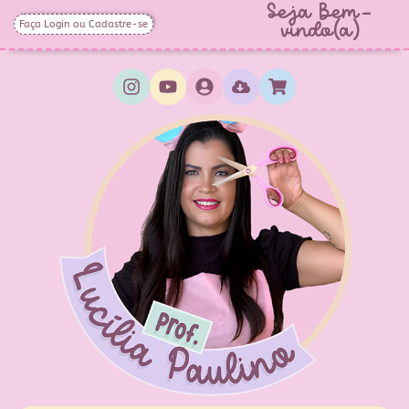
Seja Bem-
Faça Login ou Cadastre-se
vindo(a)