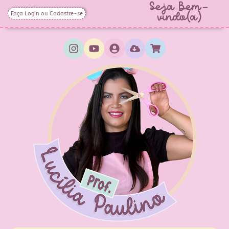
Seja Bem-
Faça Login ou Cadastre-se
vindo(a)