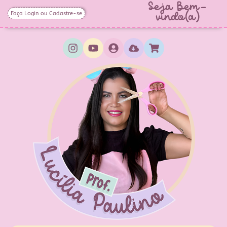
Seja Bem-
Faça Login ou Cadastre-se
vindo(a)