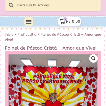
0
R$
0,00
Início
/
Prof Lucilia
/ Painel de Páscoa Cristã – Amor que
Vive!
Painel de Páscoa Cristã – Amor que Vive!