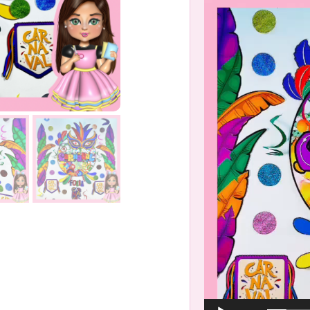
Tocador
de
vídeo