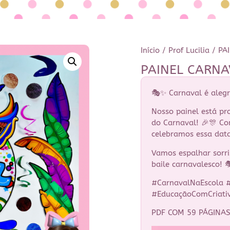
Início
/
Prof Lucilia
/ PA
PAINEL CARN
🎭✨ Carnaval é alegri
Nosso painel está pr
do Carnaval! 🎉🎊 Co
celebramos essa data
Vamos espalhar sorri
baile carnavalesco! 
#CarnavalNaEscola #
#EducaçãoComCriati
PDF COM 59 PÁGINA