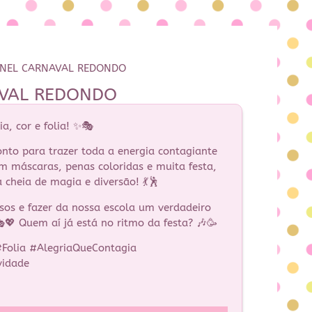
INEL CARNAVAL REDONDO
AVAL REDONDO
a, cor e folia! ✨🎭
onto para trazer toda a energia contagiante
m máscaras, penas coloridas e muita festa,
 cheia de magia e diversão! 💃🕺
sos e fazer da nossa escola um verdadeiro
💖 Quem aí já está no ritmo da festa? 🎶🥳
Folia #AlegriaQueContagia
vidade
S