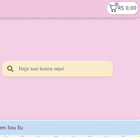
0
R$
0,00
em Sou Eu