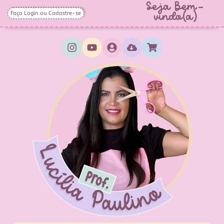
Seja Bem-
Faça Login ou Cadastre-se
vindo(a)