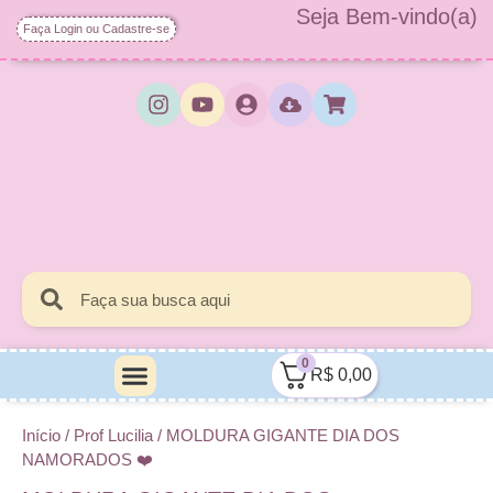
Seja Bem-vindo(a)
Faça Login ou Cadastre-se
0
R$
0,00
Minha Conta
Quem Sou Eu
Início
/
Prof Lucilia
/ MOLDURA GIGANTE DIA DOS
NAMORADOS ❤️