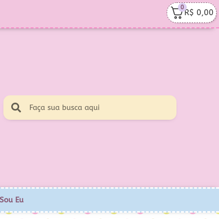
0
R$
0,00
Sou Eu