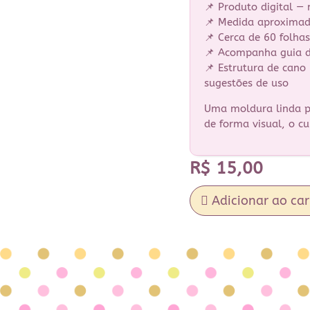
📌 Produto digital —
📌 Medida aproximad
📌 Cerca de 60 folha
📌 Acompanha guia 
📌 Estrutura de cano
sugestões de uso
Uma moldura linda pa
de forma visual, o c
R$
15,00
Adicionar ao car