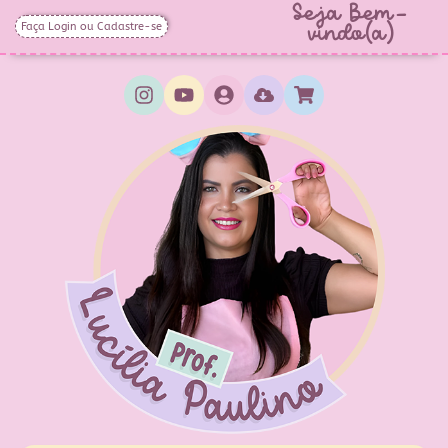
Seja Bem-
Faça Login ou Cadastre-se
vindo(a)