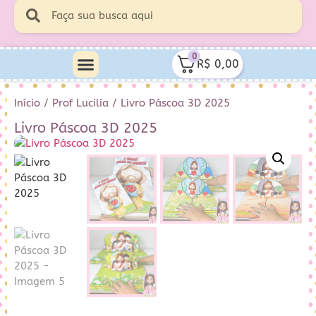
0
R$
0,00
Minha Conta
Quem Sou Eu
Início
/
Prof Lucilia
/ Livro Páscoa 3D 2025
Livro Páscoa 3D 2025