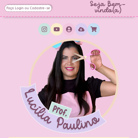
Seja Bem-
Faça Login ou Cadastre-se
vindo(a)