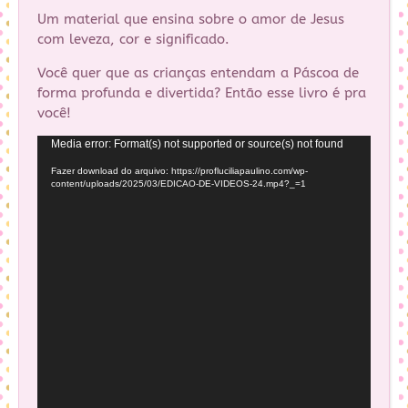
Um material que ensina sobre o amor de Jesus
com leveza, cor e significado.
Você quer que as crianças entendam a Páscoa de
forma profunda e divertida? Então esse livro é pra
você!
Tocador
Media error: Format(s) not supported or source(s) not found
de
Fazer download do arquivo: https://profluciliapaulino.com/wp-
vídeo
content/uploads/2025/03/EDICAO-DE-VIDEOS-24.mp4?_=1