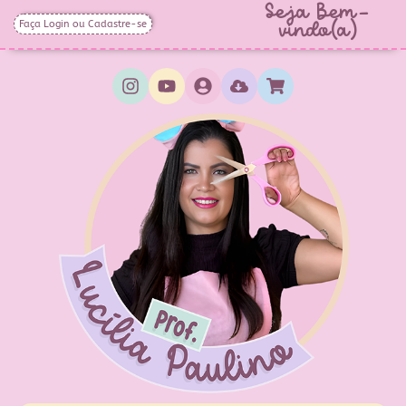
Seja Bem-
Faça Login ou Cadastre-se
vindo(a)