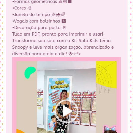
•Formas geométricas 🔺🔵⬛
•Cores 🎨
•Janela do tempo 🌞🌧️🌈
•Vogais com bolsinhos 🅰️
•Decoração para porta 🚪
Tudo em PDF, pronto para imprimir e usar!
Transforme sua sala com o Kit Sala Kids tema
Snoopy e leve mais organização, aprendizado e
diversão para o dia a dia! 🌟✨🐾
Tocador
de
vídeo