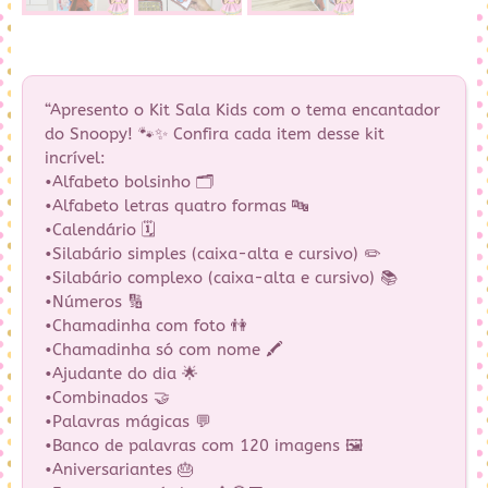
“Apresento o Kit Sala Kids com o tema encantador
do Snoopy! 🐾✨ Confira cada item desse kit
incrível:
•Alfabeto bolsinho 🗂️
•Alfabeto letras quatro formas 🔤
•Calendário 🗓️
•Silabário simples (caixa-alta e cursivo) ✏️
•Silabário complexo (caixa-alta e cursivo) 📚
•Números 🔢
•Chamadinha com foto 👫
•Chamadinha só com nome 🖍️
•Ajudante do dia 🌟
•Combinados 🤝
•Palavras mágicas 💬
•Banco de palavras com 120 imagens 🖼️
•Aniversariantes 🎂